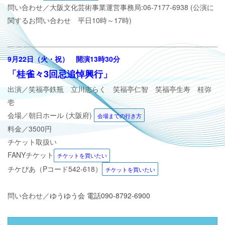
問い合わせ／
大阪文化芸術事業運営事務局:06-7177-6938 (公演に
関するお問い合わせ 平日10時～17時)
9
月22日（火・祝） 開演13時30分
「桂雀々3回忌追悼興行
」
出演／
笑福亭鉄瓶 立川志らく 笑福亭仁智 笑福亭生寿 桂弥
壱
会場／朝日ホール
(大阪府)
会場までの行き方
料金／3500円
チケット取扱い
FANYチケット
チケットを買いたい
チケぴあ（Pコード
542-618
）
チケットを買いたい
問い合わせ／
ゆうゆう会 電話090-8792-6900