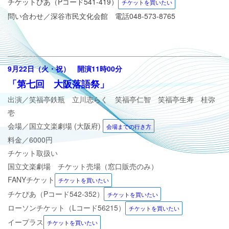
チケットぴあ（Pコード541-419）
チケットを買いたい
問い合わせ／
深谷市民文化会館 電話048-573-8765
9
月22日（火・祝） 開演11時00分
「第七回 大阪落語祭
」
出演／
笑福亭鉄瓶 立川志らく 笑福亭仁智 笑福亭生寿 桂弥
壱
会場／
国立文楽劇場 (大阪府)
会場までの行き方
料金／6000円
チケット取扱い
国立文楽劇場 チケット売場（
窓口販売のみ）
FANYチケット
チケットを買いたい
チケぴあ（Pコード
542-352
）
チケットを買いたい
ローソンチケット（Lコード56215）
チケットを買いたい
イープラス
チケットを買いたい