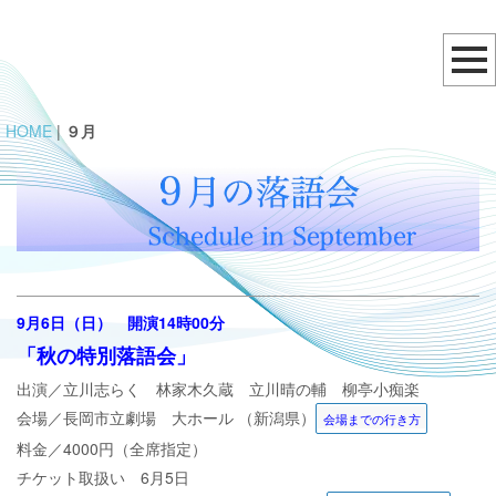
HOME
|
９月
9
月6日（日） 開演14時00分
「
秋の特別落語会
」
出演／
立川志らく 林家木久蔵 立川晴の輔 柳亭小痴楽
会場／
長岡市立劇場 大ホール （新潟県）
会場までの行き方
料金／4000円（全席指定）
チケット取扱い 6月5日