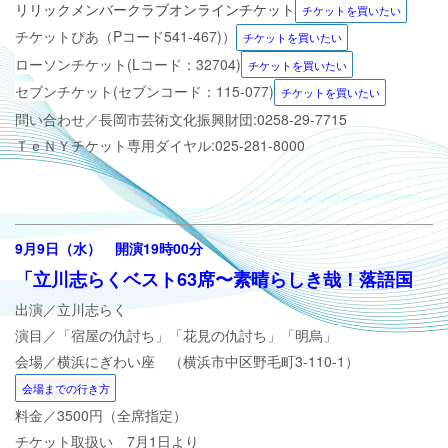
リリックメンバークラブオンラインチケット
チケットを買いたい
チケットぴあ（Pコード
541-467
)
）
チケットを買いたい
ローソンチケット(Lコード：32704)
チケットを買いたい
セブンチケット(セブンコード：115-077)
チケットを買いたい
問い合わせ／
長岡市芸術文化振興財団:0258-29-7715
ＴｅＮＹチケット専用ダイヤル:025-281-8000
9月9日（水） 開演19時00分
「立川志らくベスト63席〜素晴らしき哉！落語国
出演／立川志らく
演目／「宿屋の仇討ち」「花見の仇討ち」「明烏」
会場／
横浜にぎわい座 （横浜市中区野毛町3-110-1）
会場までの行き方
料金／3500円（全席指定）
チケット取扱い 7月1日より