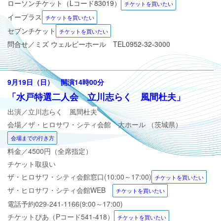
ローソンチケット（Lコード83019）
チケットを買いたい
イープラス
チケットを買いたい
セブンチケット
チケットを買いたい
問合せ／ミズ ウェルビーホール TEL0952-32-3000
9
月19日（日） 開演14時00分
「
水戸特選二人会 立川志らく 風間杜夫
」
出演／
立川志らく 風間杜夫
会場／
ザ・ヒロサワ・シティ会館 大ホール （茨城県）
会場までの行き方
料金／45
00円（全席指定）
チケット取扱い
ザ・ヒロサワ・シティ会館窓口(10:00～17:00)
チケットを買いたい
ザ・ヒロサワ・シティ会館WEB
チケットを買いたい
電話予約029-241-1166(9:00～17:00)
チケットぴあ（Pコード541-418）
チケットを買いたい