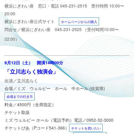
横浜にぎわい座 窓口・電話 045-231-2515 受付時間 10:00〜
20:00
横浜にぎわい座公式サイト
ホームページからの購入
問合せ／横浜にぎわい座 045-231-2525 （受付時間10:00〜
22:00）
9
月12日（土） 開演14時00分
「立川志らく独演会」
出演／立川志らく
会場／
ミズ ウェルビー ホール 中ホール (佐賀県)
会場までの行き方
料金／4500円（全席指定）
チケット取扱
ミズ ウェルビー ホール
（電話予約）電話／
0952-32-3000
チケットぴあ
（Pコード
541-366
）
チケットを買いたい