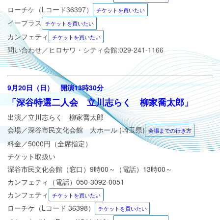
ローチケ（Lコード36397）
チケットを買いたい
イープラス
チケットを買いたい
カンフェティ
チケットを買いたい
問い合わせ／ヒロサワ・シティ会館:029-241-1166
9
月20日（日） 開演13時30分
「深谷特選二人会 立川志らく 柳家喬太郎
」
出演／
立川志らく 柳家喬太郎
会場／
深谷市民文化会館 大ホール (埼玉県)
会場までの行き方
料金／5000円（全席指定）
チケット取扱い
深谷市民文化会館（窓口）9時00～（電話）13時00～
カンフェティ（電話）050-3092-0051
カンフェティ
チケットを買いたい
ローチケ（Lコード 36398）
チケットを買いたい