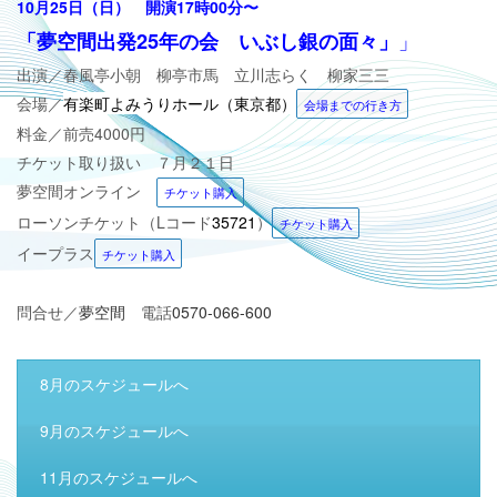
10月25日（日）
開演17時00分
〜
」
「
夢空間出発25年の会
いぶし銀の面々」
出演／春風亭小朝 柳亭市馬 立川志らく 柳家三三
会場／
有楽町よみうりホール（東京都）
会場までの行き方
料金／前売4000円
チケット取り扱い ７月２１日
夢空間オンライン
チケット購入
ローソンチケット（Lコード
35721
）
チケット購入
イープラス
チケット購入
問合せ／
夢空間
電話
0570-066-600
8月のスケジュールへ
9月のスケジュールへ
11月のスケジュールへ