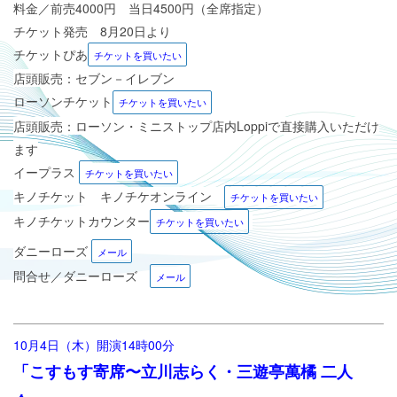
料金／前売4000円 当日4500円（全席指定）
チケット発売 8月20日より
チケットぴあ
チケットを買いたい
店頭販売：セブン－イレブン
ローソンチケット
チケットを買いたい
店頭販売：ローソン・ミニストップ店内Loppiで直接購入いただけ
ます
イープラス
チケットを買いたい
キノチケット キノチケオンライン
チケットを買いたい
キノチケットカウンター
チケットを買いたい
ダニーローズ
メール
問合せ／ダニーローズ
メール
10月4日（木）
開演14時00分
「こすもす寄席〜立川志らく・三遊亭萬橘 二人