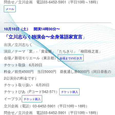
問合せ／立川企画 電話
03-6452-5901（平日10時～18時）
メール
10月10日（土）
開演14時30分
〜
」
「立川志らく独演会〜全身落語家宣言
出演／立川志らく
演目／
テーマ「業」-「黄金餅」「たちきり」「柳田格之進」
会場／新宿モリエール（東京都）
会場までの行き方
チケット取扱 6月20日
料金／前売4500円 当日5000円 昼夜通し券8000円（同日昼夜の
2公演分の料金です）
チケット取り扱い 6月20日
チケットぴあ（Pコード542-571）
チケット購入
イープラス
チケット購入
立川企画（電話）
03-6452-5901（平日10時～18時）
問合せ／立川企画 電話
03-6452-5901（平日10時～18時）