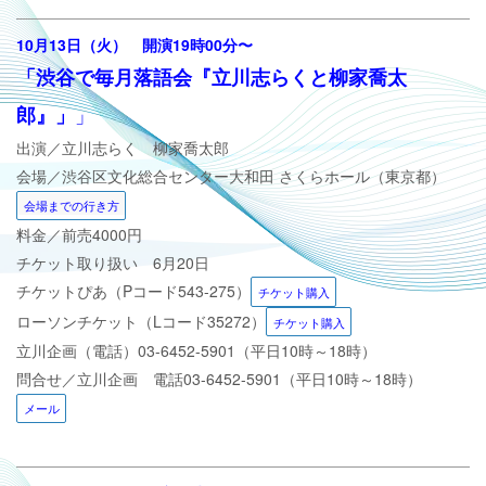
10月13日（火）
開演19時00分
〜
「渋谷で毎月落語会『立川志らくと柳家喬太
」
郎』」
出演／立川志らく 柳家喬太郎
会場／渋谷区文化総合センター大和田 さくらホール（東京都）
会場までの行き方
料金／前売4000円
チケット取り扱い 6月20日
チケットぴあ（Pコード543-275）
チケット購入
ローソンチケット（Lコード35272）
チケット購入
立川企画（電話）
03-6452-5901（平日10時～18時）
問合せ／立川企画 電話
03-6452-5901（平日10時～18時）
メール