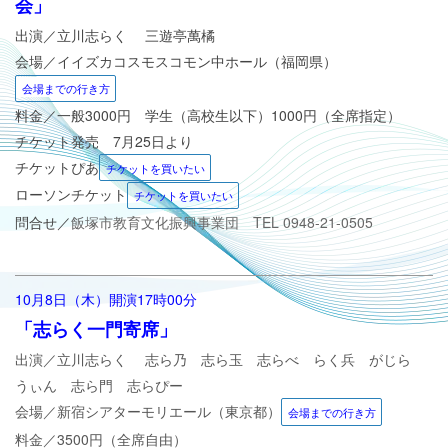
会」
出演／立川志らく 三遊亭萬橘
会場／イイズカコスモスコモン中
ホール（福岡県
）
会場までの行き方
料金／一般3000円 学生（高校生以下）1000円（全席指定）
チケット発売 7月25日より
チケットぴあ
チケットを買いたい
ローソンチケット
チケットを買いたい
問合せ／
飯塚市教育文化振興事業団 TEL 0948-21-0505
10月8日（木）
開演17時00分
「志らく一門寄席」
出演／立川志らく
志ら乃 志ら玉 志らべ らく兵 がじら
うぃん 志ら門 志らぴー
会場／新宿シアターモリエール
（東京都
）
会場までの行き方
料金／3500円（全席自由）