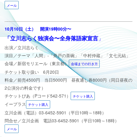
メール
10月10日（土）
開演19時00分
〜
」
「立川志らく独演会〜全身落語家宣言
出演／立川志らく
演目／
テーマ「人間」-「井戸の茶碗」「中村仲蔵」「文七元結」
会場／新宿モリエール（東京都）
会場までの行き方
チケット取り扱い 6月20日
料金／前売4500円 当日5000円 昼夜通し券8000円（同日昼夜の
2公演分の料金です）
チケットぴあ（Pコード542-571）
チケット購入
イープラス
チケット購入
立川企画（電話）
03-6452-5901（平日10時～18時）
問合せ／立川企画 電話
03-6452-5901（平日10時～18時）
メール