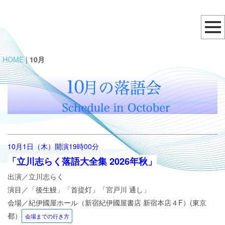
HOME
|
10月
10月1日（木）
開演19時00分
「立川志らく落語大全集 2026年秋」
出演／立川志らく
演目／「後生鰻」「首提灯」「宮戸川 通し」
会場／
紀伊國屋ホール（新宿紀伊國屋書店 新宿本店４F）(
東京
都）
会場までの行き方