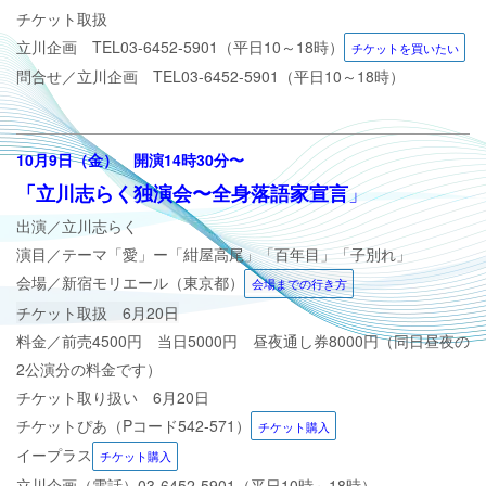
チケット取扱
立川企画 TEL03-6452-5901（平日10～18時）
チケットを買いたい
問合せ／立川企画 TEL03-6452-5901（平日10～18時）
10月9日（金）
開演14時30分
〜
」
「立川志らく独演会〜全身落語家宣言
出演／立川志らく
演目／
テーマ「愛」ー「紺屋高尾」「百年目」「子別れ」
会場／新宿モリエール（東京都）
会場までの行き方
チケット取扱 6月20日
料金／前売4500円 当日5000円 昼夜通し券8000円（同日昼夜の
2公演分の料金です）
チケット取り扱い 6月20日
チケットぴあ（Pコード542-571）
チケット購入
イープラス
チケット購入
立川企画（電話）
03-6452-5901（平日10時～18時）