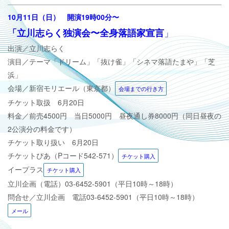
10月11日（日）
開演19時00分
〜
」
「立川志らく独演会〜全身落語家宣言
出演／立川志らく
演目／
テーマ「ドリーム」「抜け雀」「シネマ落語たまや」「芝
浜」
会場／新宿モリエール（東京都）
会場までの行き方
チケット取扱 6月20日
料金／前売4500円 当日5000円 昼夜通し券8000円（同日昼夜の
2公演分の料金です）
チケット取り扱い 6月20日
チケットぴあ（Pコード542-571）
チケット購入
イープラス
チケット購入
立川企画（電話）
03-6452-5901（平日10時～18時）
問合せ／立川企画 電話
03-6452-5901（平日10時～18時）
メール