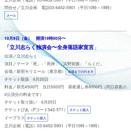
問合せ／立川企画 電話
03-6452-5901（平日10時～18時）
メール
10月9日（金）
開演19時00分
〜
」
「立川志らく独演会〜全身落語家宣言
出演／立川志らく
演目／
テーマ「死」-「死神」「浜野矩随」「らくだ」
会場／新宿モリエール（東京都）
会場までの行き方
チケット取扱 6月20日
料金／前売4500円 当日5000円 昼夜通し券8000円（同日昼夜の
2公演分の料金です）
チケット取り扱い 6月20日
チケットぴあ（Pコード542-571）
チケット購入
イープラス
チケット購入
立川企画（電話）
03-6452-5901（平日10時～18時）