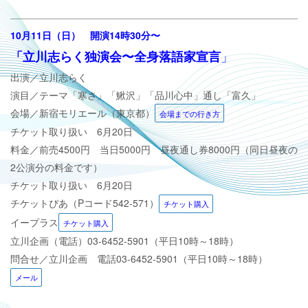
10月11日（日）
開演14時30分
〜
」
「立川志らく独演会〜全身落語家宣言
出演／立川志らく
演目／
テーマ「寒さ」「鰍沢」「品川心中」通し「富久」
会場／新宿モリエール（東京都）
会場までの行き方
チケット取り扱い 6月20日
料金／前売4500円 当日5000円 昼夜通し券8000円（同日昼夜の
2公演分の料金です）
チケット取り扱い 6月20日
チケットぴあ（Pコード542-571）
チケット購入
イープラス
チケット購入
立川企画（電話）
03-6452-5901（平日10時～18時）
問合せ／立川企画 電話
03-6452-5901（平日10時～18時）
メール